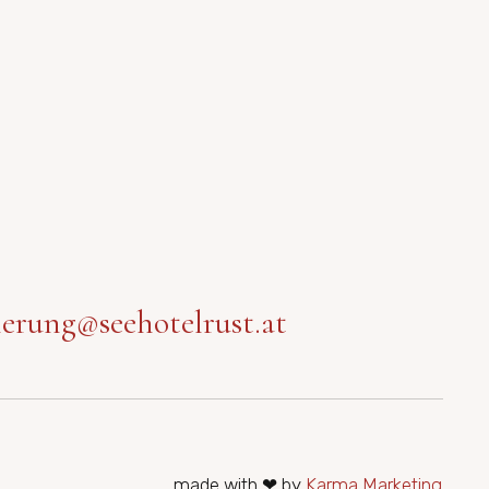
ierung@seehotelrust.at
made with ❤ by
Karma Marketing